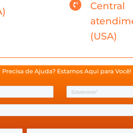
Central
A)
atendim
(USA)
Precisa de Ajuda? Estamos Aqui para Você!