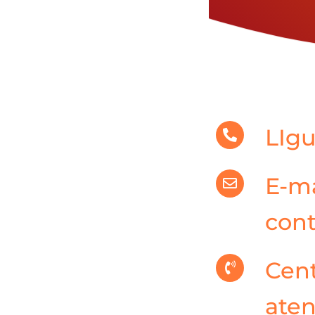
LIgu
E-ma
cont
Cent
ate