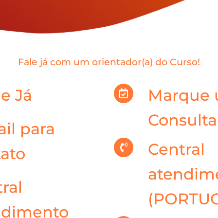
Fale já com um orientador(a) do Curso!
e Já
Marque
Consulta
il para
Central
ato
atendim
ral
(PORTU
ndimento