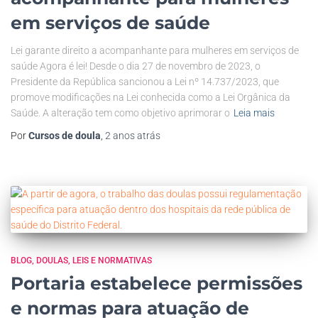
em serviços de saúde
Lei garante direito a acompanhante para mulheres em serviços de
saúde Agora é lei! Desde o dia 27 de novembro de 2023, o
Presidente da República sancionou a Lei nº 14.737/2023, que
promove modificações na Lei conhecida como a Lei Orgânica da
Saúde. A alteração tem como objetivo aprimorar o
Leia mais
Por
Cursos de doula
,
2 anos
atrás
BLOG
DOULAS
LEIS E NORMATIVAS
Portaria estabelece permissões
e normas para atuação de