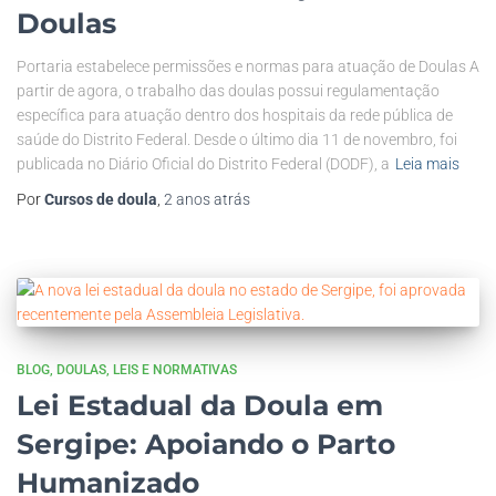
Doulas
Portaria estabelece permissões e normas para atuação de Doulas A
partir de agora, o trabalho das doulas possui regulamentação
específica para atuação dentro dos hospitais da rede pública de
saúde do Distrito Federal. Desde o último dia 11 de novembro, foi
publicada no Diário Oficial do Distrito Federal (DODF), a
Leia mais
Por
Cursos de doula
,
2 anos
atrás
BLOG
DOULAS
LEIS E NORMATIVAS
Lei Estadual da Doula em
Sergipe: Apoiando o Parto
Humanizado