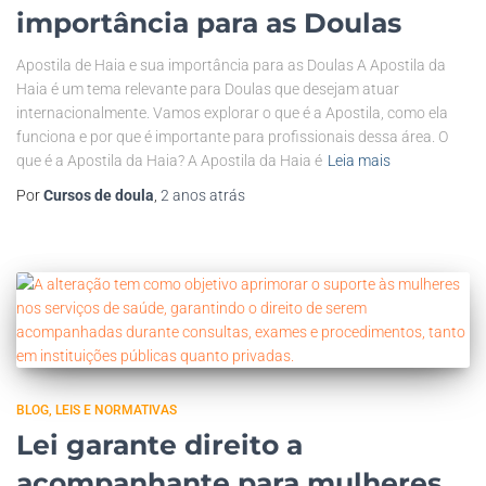
importância para as Doulas
Apostila de Haia e sua importância para as Doulas A Apostila da
Haia é um tema relevante para Doulas que desejam atuar
internacionalmente. Vamos explorar o que é a Apostila, como ela
funciona e por que é importante para profissionais dessa área. O
que é a Apostila da Haia? A Apostila da Haia é
Leia mais
Por
Cursos de doula
,
2 anos
atrás
BLOG
LEIS E NORMATIVAS
Lei garante direito a
acompanhante para mulheres