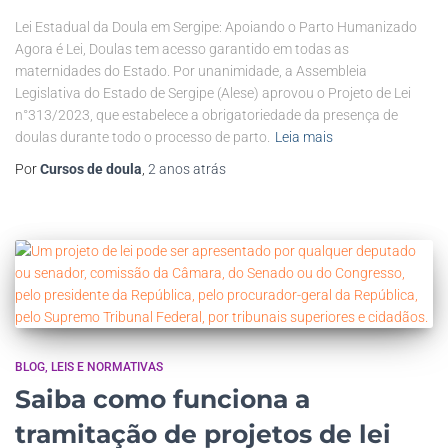
Lei Estadual da Doula em Sergipe: Apoiando o Parto Humanizado
Agora é Lei, Doulas tem acesso garantido em todas as
maternidades do Estado. Por unanimidade, a Assembleia
Legislativa do Estado de Sergipe (Alese) aprovou o Projeto de Lei
n°313/2023, que estabelece a obrigatoriedade da presença de
doulas durante todo o processo de parto.
Leia mais
Por
Cursos de doula
,
2 anos
atrás
BLOG
LEIS E NORMATIVAS
Saiba como funciona a
tramitação de projetos de lei