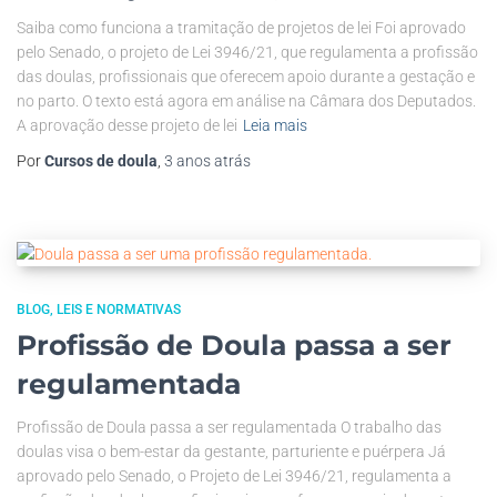
Saiba como funciona a tramitação de projetos de lei Foi aprovado
pelo Senado, o projeto de Lei 3946/21, que regulamenta a profissão
das doulas, profissionais que oferecem apoio durante a gestação e
no parto. O texto está agora em análise na Câmara dos Deputados.
A aprovação desse projeto de lei
Leia mais
Por
Cursos de doula
,
3 anos
atrás
BLOG
LEIS E NORMATIVAS
Profissão de Doula passa a ser
regulamentada
Profissão de Doula passa a ser regulamentada O trabalho das
doulas visa o bem-estar da gestante, parturiente e puérpera Já
aprovado pelo Senado, o Projeto de Lei 3946/21, regulamenta a