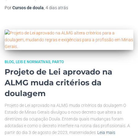
Por
Cursos de doula
,
4 dias
atrás
BLOG
LEIS E NORMATIVAS
PARTO
Projeto de Lei aprovado na
ALMG muda critérios da
doulagem
Projeto de Lei aprovado na ALMG muda critérios da doulagem O
Estado de Minas Gerais divulgou o novo decreto que altera as
diretrizes da ocupação Doula. Entenda quais mudanças foram
adotadas e como o decreto interfere na rotina das profissionais. A
partir do dia 3 de agosto de 2023, maternidades
Leia mais