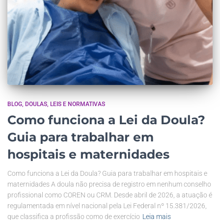
BLOG
DOULAS
LEIS E NORMATIVAS
Como funciona a Lei da Doula?
Guia para trabalhar em
hospitais e maternidades
Como funciona a Lei da Doula? Guia para trabalhar em hospitais e
maternidades A doula não precisa de registro em nenhum conselho
profissional como COREN ou CRM. Desde abril de 2026, a atuação é
regulamentada em nível nacional pela Lei Federal nº 15.381/2026,
que classifica a profissão como de exercício
Leia mais