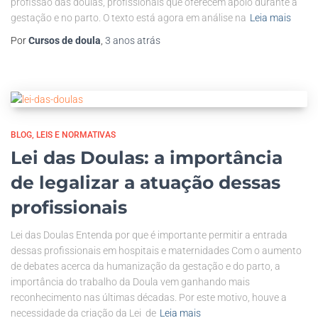
profissão das doulas, profissionais que oferecem apoio durante a
gestação e no parto. O texto está agora em análise na
Leia mais
Por
Cursos de doula
,
3 anos
atrás
BLOG
LEIS E NORMATIVAS
Lei das Doulas: a importância
de legalizar a atuação dessas
profissionais
Lei das Doulas Entenda por que é importante permitir a entrada
dessas profissionais em hospitais e maternidades Com o aumento
de debates acerca da humanização da gestação e do parto, a
importância do trabalho da Doula vem ganhando mais
reconhecimento nas últimas décadas. Por este motivo, houve a
necessidade da criação da Lei de
Leia mais