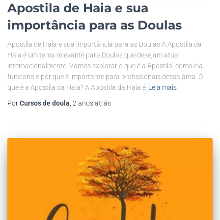
Apostila de Haia e sua
importância para as Doulas
Apostila de Haia e sua importância para as Doulas A Apostila da
Haia é um tema relevante para Doulas que desejam atuar
internacionalmente. Vamos explorar o que é a Apostila, como ela
funciona e por que é importante para profissionais dessa área. O
que é a Apostila da Haia? A Apostila da Haia é
Leia mais
Por
Cursos de doula
,
2 anos
atrás