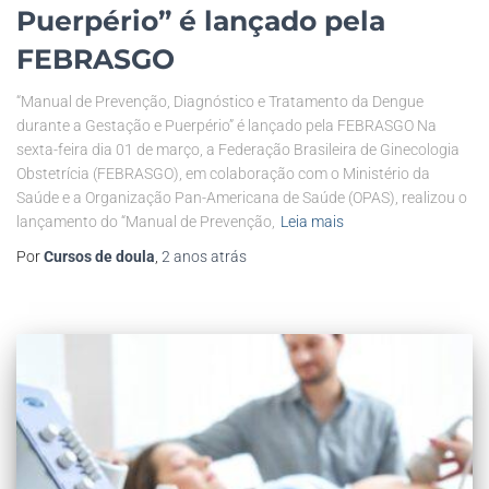
Puerpério” é lançado pela
FEBRASGO
“Manual de Prevenção, Diagnóstico e Tratamento da Dengue
durante a Gestação e Puerpério” é lançado pela FEBRASGO Na
sexta-feira dia 01 de março, a Federação Brasileira de Ginecologia
Obstetrícia (FEBRASGO), em colaboração com o Ministério da
Saúde e a Organização Pan-Americana de Saúde (OPAS), realizou o
lançamento do “Manual de Prevenção,
Leia mais
Por
Cursos de doula
,
2 anos
atrás