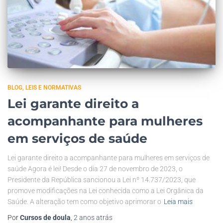
BLOG
LEIS E NORMATIVAS
Lei garante direito a
acompanhante para mulheres
em serviços de saúde
Lei garante direito a acompanhante para mulheres em serviços de
saúde Agora é lei! Desde o dia 27 de novembro de 2023, o
Presidente da República sancionou a Lei nº 14.737/2023, que
promove modificações na Lei conhecida como a Lei Orgânica da
Saúde. A alteração tem como objetivo aprimorar o
Leia mais
Por
Cursos de doula
,
2 anos
atrás