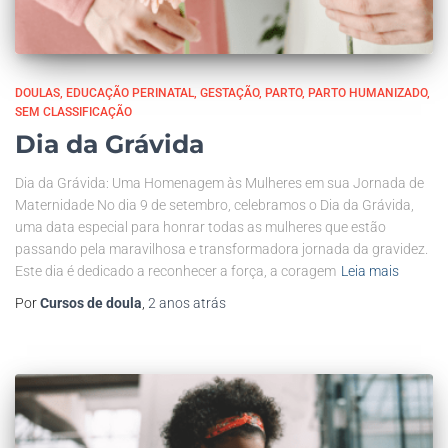
DOULAS
EDUCAÇÃO PERINATAL
GESTAÇÃO
PARTO
PARTO HUMANIZADO
SEM CLASSIFICAÇÃO
Dia da Grávida
Dia da Grávida: Uma Homenagem às Mulheres em sua Jornada de
Maternidade No dia 9 de setembro, celebramos o Dia da Grávida,
uma data especial para honrar todas as mulheres que estão
passando pela maravilhosa e transformadora jornada da gravidez.
Este dia é dedicado a reconhecer a força, a coragem
Leia mais
Por
Cursos de doula
,
2 anos
atrás