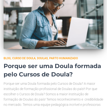
BLOG
CURSO DE DOULA
DOULAS
PARTO HUMANIZADO
Porque ser uma Doula formada
pelo Cursos de Doula?
Porque ser uma Doula formada pelo Cursos de Doula? A maior
instituição de formação profissional de Doulas do país!! Por que
escolher o Cursos de Doula? Somos a maior instituição de
formação de Doulas do país! Temos reconhecimento e credibilidade
no mercado. Temos uma equipe pedagógica incrível e professoras