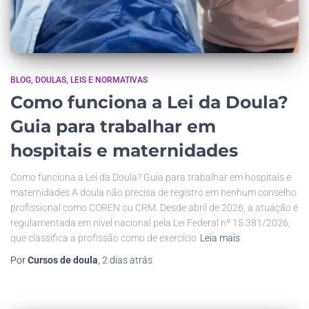
BLOG
DOULAS
LEIS E NORMATIVAS
Como funciona a Lei da Doula?
Guia para trabalhar em
hospitais e maternidades
Como funciona a Lei da Doula? Guia para trabalhar em hospitais e
maternidades A doula não precisa de registro em nenhum conselho
profissional como COREN ou CRM. Desde abril de 2026, a atuação é
regulamentada em nível nacional pela Lei Federal nº 15.381/2026,
que classifica a profissão como de exercício
Leia mais
Por
Cursos de doula
,
2 dias
atrás