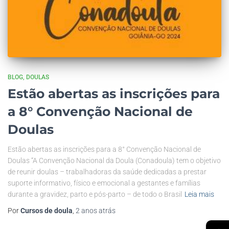
BLOG
DOULAS
Estão abertas as inscrições para
a 8° Convenção Nacional de
Doulas
Estão abertas as inscrições para a 8° Convenção Nacional de
Doulas “A Convenção Nacional da Doula (Conadoula) tem o objetivo
de reunir doulas – trabalhadoras da saúde dedicadas a prestar
suporte informativo, físico e emocional a gestantes e famílias
durante a gravidez, parto e pós-parto – de todo o Brasil
Leia mais
Por
Cursos de doula
,
2 anos
atrás
→