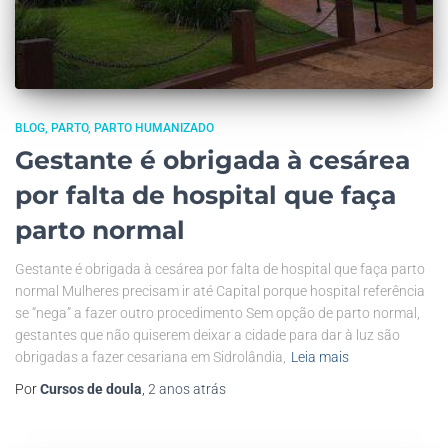
BLOG
PARTO
PARTO HUMANIZADO
Gestante é obrigada à cesárea
por falta de hospital que faça
parto normal
Gestante é obrigada à cesárea por falta de hospital que faça parto
normal Mulheres precisam ir até Capital porque hospital referência
se “nega” a fazer outro procedimento Sem opção de parto normal,
gestantes que não quiserem deixar a cidade para dar à luz são
obrigadas a fazer cesariana em Sidrolândia,
Leia mais
Por
Cursos de doula
,
2 anos
atrás