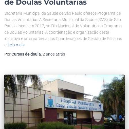
de Doulas Voluntárias
Secretaria Municipal da Saúde de São Paulo oferece Programa de
Doulas Voluntárias A Secretaria Municipal da Saúde (SMS) de São
Paulo lançou em 2017, no Dia Nacional do Voluntário, o Programa
de Doulas Voluntárias. A coordenação e organização desta
iniciativa é uma parceria das Coordenações de Gestão de Pessoas
e
Leia mais
Por
Cursos de doula
,
2 anos
atrás