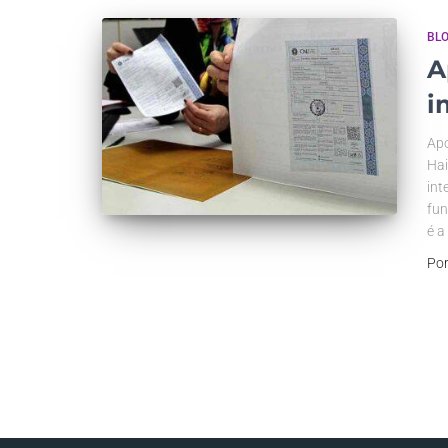
BL
A
i
Apo
Hai
int
fun
é a
Po