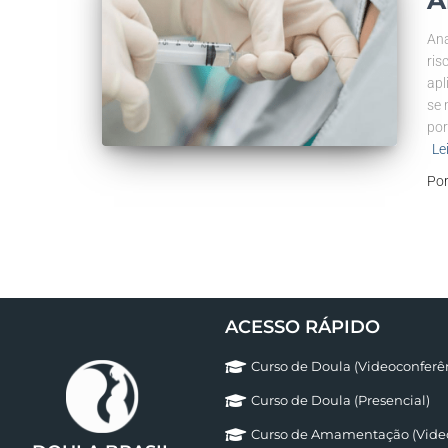
A
Ana
ris
apl
se 
por
Le
Po
ACESSO RÁPIDO
Curso de Doula (Videoconferê
Curso de Doula (Presencial)
Curso de Amamentação (Video