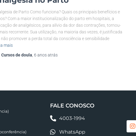
nalgesia no Parto
lgesia de Parto Como funciona? Quais os principais benefícios e
cos? Com a maior institucionalização do parto em hospitais, a
icação de analgésicos, para alívio da dor das contrações, tornou-
mais recorrente. Sua utilização, na maioria das vezes, é justificada
 não promover a perda total da consciência e sensibilidade
ia mais
r
Cursos de doula
,
6 anos
atrás
FALE CONOSCO
ncia)
4003-1994
WhatsApp
conferência)