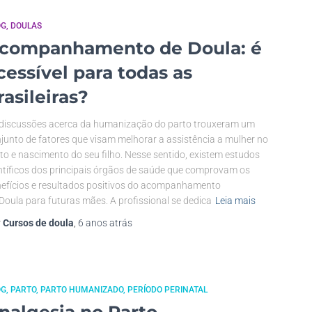
OG
DOULAS
companhamento de Doula: é
cessível para todas as
rasileiras?
discussões acerca da humanização do parto trouxeram um
junto de fatores que visam melhorar a assistência a mulher no
to e nascimento do seu filho. Nesse sentido, existem estudos
ntíficos dos principais órgãos de saúde que comprovam os
efícios e resultados positivos do acompanhamento
Doula para futuras mães. A profissional se dedica
Leia mais
r
Cursos de doula
,
6 anos
atrás
OG
PARTO
PARTO HUMANIZADO
PERÍODO PERINATAL