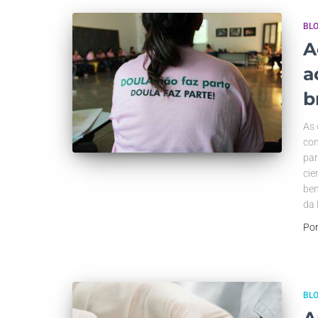
BL
A
a
b
As 
con
par
cie
ben
da 
Po
BL