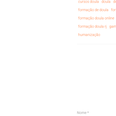
cursos doula
doula
d
formação de doula
fo
formação doula online
formação doula rj
gam
humanização
Nome
*