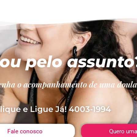
sou pelo assunto
u tenha o acompanhamento de uma doula
lique e Ligue Já! 4003-1994
Fale conosco
Quero uma