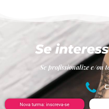
Se interes
Se profissionalize e/o
C
Nova turma: inscreva-se