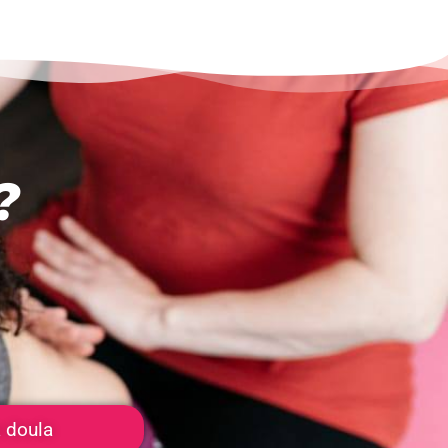
?
 doula