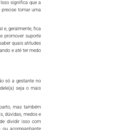
Isso significa que a
ão precise tomar uma
 e, geralmente, fica
te promover suporte
saber quais atitudes
ando e até ter medo
ão só a gestante no
ele(a) seja o mais
 parto, mas também
is, dúvidas, medos e
de dividir isso com
be ou acompanhante