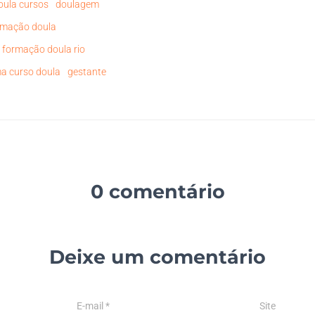
oula cursos
doulagem
rmação doula
formação doula rio
a curso doula
gestante
0 comentário
Deixe um comentário
E-mail
*
Site