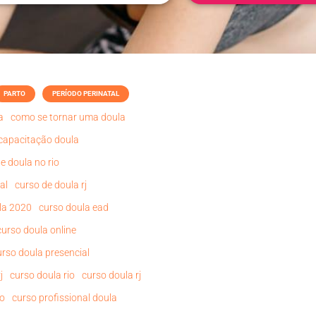
PARTO
PERÍODO PERINATAL
a
como se tornar uma doula
capacitação doula
e doula no rio
al
curso de doula rj
la 2020
curso doula ead
curso doula online
urso doula presencial
j
curso doula rio
curso doula rj
do
curso profissional doula