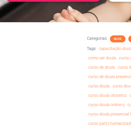
Categorias:
BLOG
Tags:
capacitação doul
como ser doula
curso 
curso de doula
curso d
curso de doula presenci
curso doula
curso dou
curso doula obstetriz
curso doula online rj
c
curso doula presencial r
curso parto humaniza