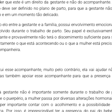
er que este é um direito da gestante e não do acompanhante. 
o deve ser definido no plano de parto, para que a gestante n
o e em um momento tão delicado.
elo entre a gestante e a família, possui envolvimento emocional
volvido durante o trabalho de parto. Seu papel é exclusivamen
ante e provavelmente não terá o discernimento suficiente para 
atamente o que está acontecendo ou o que a mulher está precis
companheira.
tui esse acompanhante, muito pelo contrário, ela vai ajudar n
 mas também apoiar esse acompanhante para que a presença d
à gestante não é importante somente durante o trabalho de
e o puerpério, a mulher passa por diversas alterações hormona
per importante contar com o acolhimento e a possibilidade 
ça. Por isso, é imprescindível ter a presença do pai do be