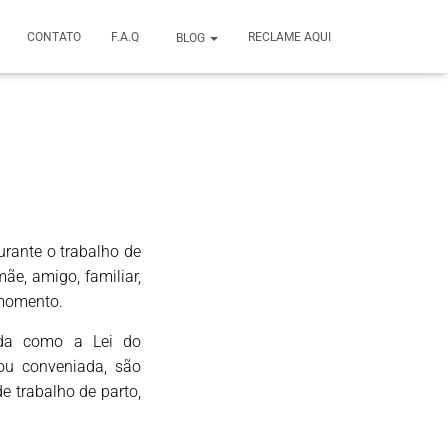
CONTATO
F.A.Q
RECLAME AQUI
BLOG
rante o trabalho de
ãe, amigo, familiar,
 momento.
ida como a Lei do
ou conveniada, são
e trabalho de parto,