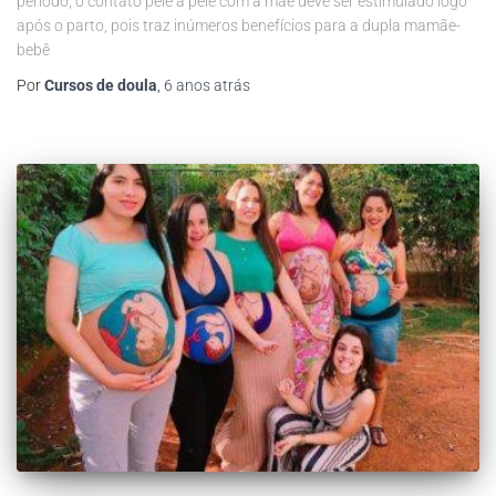
período, o contato pele a pele com a mãe deve ser estimulado logo
após o parto, pois traz inúmeros benefícios para a dupla mamãe-
bebê
Por
Cursos de doula
,
6 anos
atrás