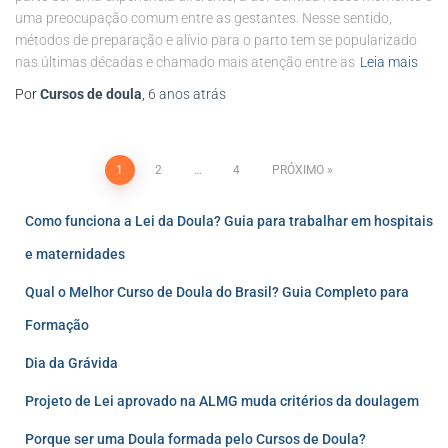
uma preocupação comum entre as gestantes. Nesse sentido,
métodos de preparação e alívio para o parto tem se popularizado
nas últimas décadas e chamado mais atenção entre as
Leia mais
Por
Cursos de doula
,
6 anos
atrás
1
2
…
4
PRÓXIMO
Como funciona a Lei da Doula? Guia para trabalhar em hospitais
e maternidades
Qual o Melhor Curso de Doula do Brasil? Guia Completo para
Formação
Dia da Grávida
Projeto de Lei aprovado na ALMG muda critérios da doulagem
Porque ser uma Doula formada pelo Cursos de Doula?