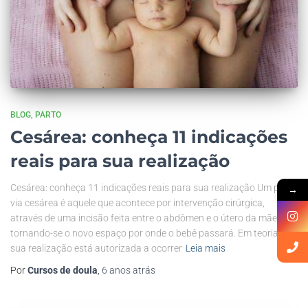
BLOG
PARTO
Cesárea: conheça 11 indicações
reais para sua realização
Cesárea: conheça 11 indicações reais para sua realização Um parto
→
via cesárea é aquele que acontece por intervenção cirúrgica,
através de uma incisão feita entre o abdômen e o útero da mãe –
tornando-se o novo espaço por onde o bebê passará. Em teoria,
sua realização está autorizada a ocorrer
Leia mais
Por
Cursos de doula
,
6 anos
atrás