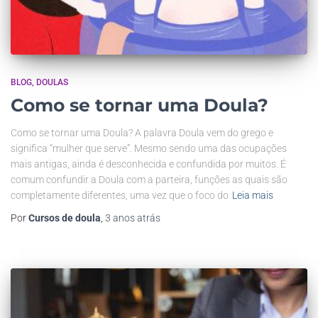
BLOG
DOULAS
Como se tornar uma Doula?
Como se tornar uma Doula? A palavra Doula vem do grego e
significa “mulher que serve”. Mesmo sendo uma das ocupações
mais antigas, ainda é desconhecida e confundida por muitos. É
comum confundir a Doula com a parteira, funções as quais são
completamente diferentes, uma vez que o foco do
Leia mais
Por
Cursos de doula
,
3 anos
atrás