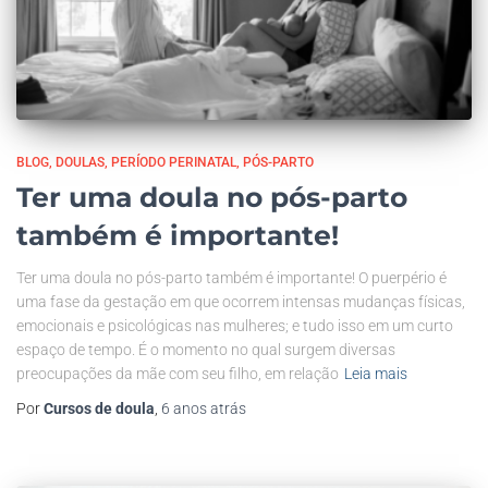
BLOG
DOULAS
PERÍODO PERINATAL
PÓS-PARTO
Ter uma doula no pós-parto
também é importante!
Ter uma doula no pós-parto também é importante! O puerpério é
uma fase da gestação em que ocorrem intensas mudanças físicas,
emocionais e psicológicas nas mulheres; e tudo isso em um curto
espaço de tempo. É o momento no qual surgem diversas
preocupações da mãe com seu filho, em relação
Leia mais
Por
Cursos de doula
,
6 anos
atrás