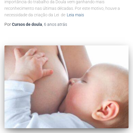
importância do trabalho da Doula vem ganhando mais
reconhecimento nas últimas décadas. Por este motivo, houve a
necessidade da criação da Lei de
Leia mais
Por
Cursos de doula
,
6 anos
atrás