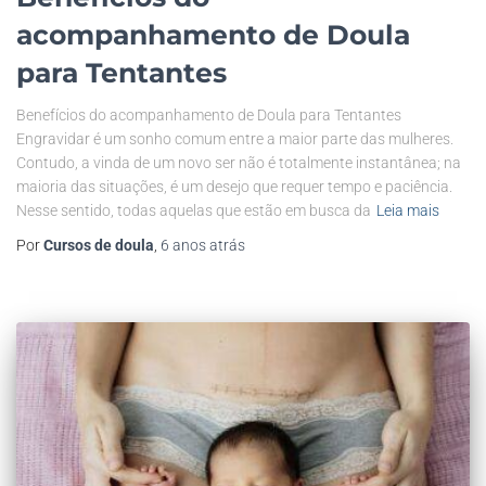
acompanhamento de Doula
para Tentantes
Benefícios do acompanhamento de Doula para Tentantes
Engravidar é um sonho comum entre a maior parte das mulheres.
Contudo, a vinda de um novo ser não é totalmente instantânea; na
maioria das situações, é um desejo que requer tempo e paciência.
Nesse sentido, todas aquelas que estão em busca da
Leia mais
Por
Cursos de doula
,
6 anos
atrás