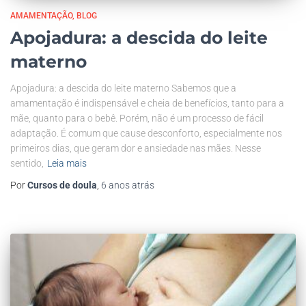
AMAMENTAÇÃO
BLOG
Apojadura: a descida do leite
materno
Apojadura: a descida do leite materno Sabemos que a
amamentação é indispensável e cheia de benefícios, tanto para a
mãe, quanto para o bebê. Porém, não é um processo de fácil
adaptação. É comum que cause desconforto, especialmente nos
primeiros dias, que geram dor e ansiedade nas mães. Nesse
sentido,
Leia mais
Por
Cursos de doula
,
6 anos
atrás