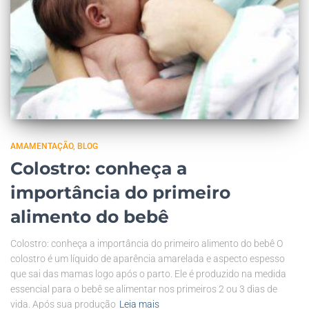
AMAMENTAÇÃO
BLOG
Colostro: conheça a
importância do primeiro
alimento do bebê
Colostro: conheça a importância do primeiro alimento do bebê O
colostro é um líquido de aparência amarelada e aspecto espesso
que sai das mamas logo após o parto. Ele é produzido na medida
essencial para o bebê se alimentar nos primeiros 2 ou 3 dias de
vida. Após sua produção
Leia mais