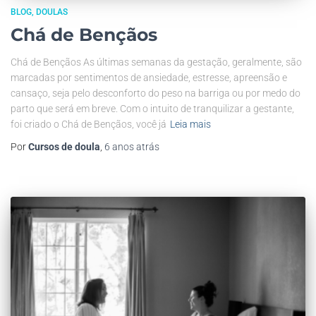
BLOG
DOULAS
Chá de Bençãos
Chá de Bençãos As últimas semanas da gestação, geralmente, são
marcadas por sentimentos de ansiedade, estresse, apreensão e
cansaço, seja pelo desconforto do peso na barriga ou por medo do
parto que será em breve. Com o intuito de tranquilizar a gestante,
foi criado o Chá de Bençãos, você já
Leia mais
Por
Cursos de doula
,
6 anos
atrás