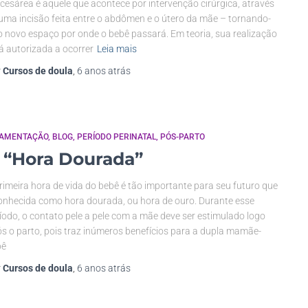
 cesárea é aquele que acontece por intervenção cirúrgica, através
uma incisão feita entre o abdômen e o útero da mãe – tornando-
o novo espaço por onde o bebê passará. Em teoria, sua realização
á autorizada a ocorrer
Leia mais
r
Cursos de doula
,
6 anos
atrás
AMENTAÇÃO
BLOG
PERÍODO PERINATAL
PÓS-PARTO
 “Hora Dourada”
rimeira hora de vida do bebê é tão importante para seu futuro que
onhecida como hora dourada, ou hora de ouro. Durante esse
íodo, o contato pele a pele com a mãe deve ser estimulado logo
s o parto, pois traz inúmeros benefícios para a dupla mamãe-
bê
r
Cursos de doula
,
6 anos
atrás