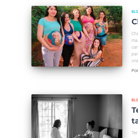
BL
C
Chá
mar
can
par
cri
Po
BL
T
t
Ter