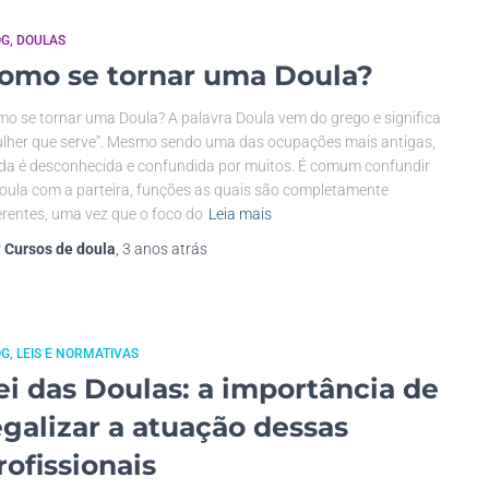
OG
DOULAS
omo se tornar uma Doula?
o se tornar uma Doula? A palavra Doula vem do grego e significa
lher que serve”. Mesmo sendo uma das ocupações mais antigas,
da é desconhecida e confundida por muitos. É comum confundir
oula com a parteira, funções as quais são completamente
erentes, uma vez que o foco do
Leia mais
r
Cursos de doula
,
3 anos
atrás
OG
LEIS E NORMATIVAS
ei das Doulas: a importância de
egalizar a atuação dessas
rofissionais