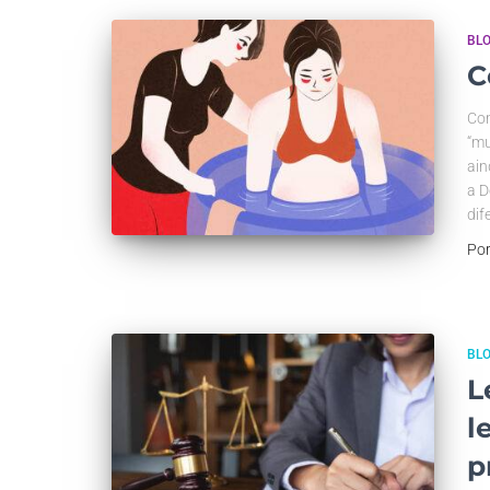
BL
C
Com
“mu
ain
a D
dif
Po
BL
L
l
p