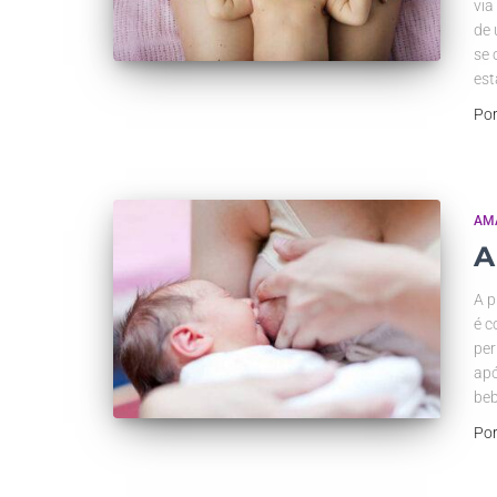
via
de 
se 
est
Po
AM
A
A p
é c
per
apó
be
Po