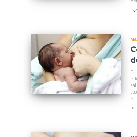
e a
Po
AM
C
d
Col
col
sai
ess
Ap
Po