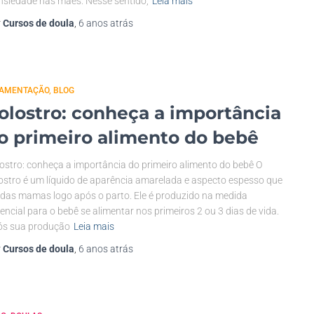
nsiedade nas mães. Nesse sentido,
Leia mais
r
Cursos de doula
,
6 anos
atrás
AMENTAÇÃO
BLOG
olostro: conheça a importância
o primeiro alimento do bebê
ostro: conheça a importância do primeiro alimento do bebê O
ostro é um líquido de aparência amarelada e aspecto espesso que
 das mamas logo após o parto. Ele é produzido na medida
encial para o bebê se alimentar nos primeiros 2 ou 3 dias de vida.
ós sua produção
Leia mais
r
Cursos de doula
,
6 anos
atrás