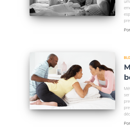
uma
emo
esp
pre
Po
BL
M
b
Mét
ser
pre
pre
déc
Po