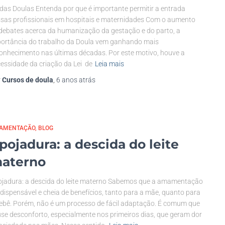
 das Doulas Entenda por que é importante permitir a entrada
sas profissionais em hospitais e maternidades Com o aumento
debates acerca da humanização da gestação e do parto, a
ortância do trabalho da Doula vem ganhando mais
onhecimento nas últimas décadas. Por este motivo, houve a
essidade da criação da Lei de
Leia mais
r
Cursos de doula
,
6 anos
atrás
AMENTAÇÃO
BLOG
pojadura: a descida do leite
aterno
jadura: a descida do leite materno Sabemos que a amamentação
ndispensável e cheia de benefícios, tanto para a mãe, quanto para
ebê. Porém, não é um processo de fácil adaptação. É comum que
se desconforto, especialmente nos primeiros dias, que geram dor