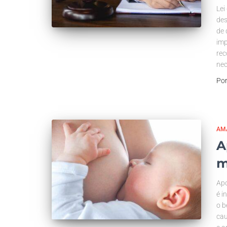
Lei
des
de 
imp
rec
nec
Po
AM
A
m
Apo
é i
o b
cau