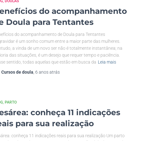
OG
DOULAS
enefícios do acompanhamento
e Doula para Tentantes
efícios do acompanhamento de Doula para Tentantes
ravidar é um sonho comum entre a maior parte das mulheres.
tudo, a vinda de um novo ser não é totalmente instantânea; na
oria das situações, é um desejo que requer tempo e paciência.
se sentido, todas aquelas que estão em busca da
Leia mais
r
Cursos de doula
,
6 anos
atrás
OG
PARTO
esárea: conheça 11 indicações
eais para sua realização
área: conheça 11 indicações reais para sua realização Um parto