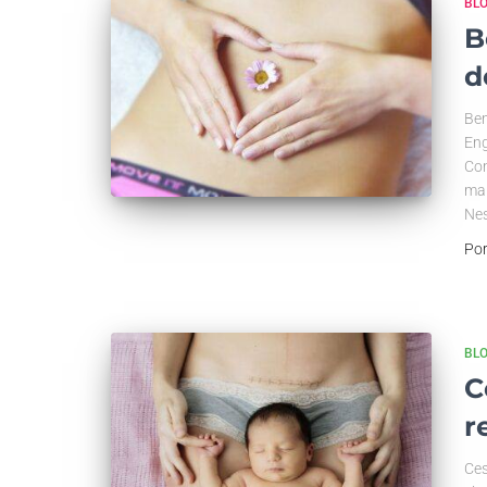
BL
B
d
Ben
Eng
Con
mai
Nes
Po
BL
C
r
Ces