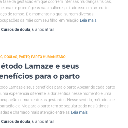
 fase da gestação em que ocorrem intensas mudanças físicas,
cionais e psicológicas nas mulheres; e tudo isso em um curto
aço de tempo. É o momento no qual surgem diversas
ocupações da mãe com seu filho, em relação
Leia mais
r
Cursos de doula
,
6 anos
atrás
OG
DOULAS
PARTO
PARTO HUMANIZADO
étodo Lamaze e seus
enefícios para o parto
odo Lamaze e seus benefícios para o parto Apesar de cada parto
 uma experiência diferente, a dor sentida nesse momento é uma
ocupação comum entre as gestantes. Nesse sentido, métodos de
paração e alívio para o parto tem se popularizado nas últimas
adas e chamado mais atenção entre as
Leia mais
r
Cursos de doula
,
6 anos
atrás