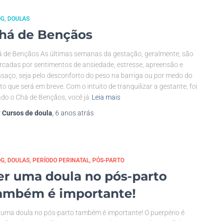
OG
DOULAS
há de Bençãos
 de Bençãos As últimas semanas da gestação, geralmente, são
cadas por sentimentos de ansiedade, estresse, apreensão e
saço, seja pelo desconforto do peso na barriga ou por medo do
to que será em breve. Com o intuito de tranquilizar a gestante, foi
ado o Chá de Bençãos, você já
Leia mais
r
Cursos de doula
,
6 anos
atrás
OG
DOULAS
PERÍODO PERINATAL
PÓS-PARTO
er uma doula no pós-parto
ambém é importante!
 uma doula no pós-parto também é importante! O puerpério é